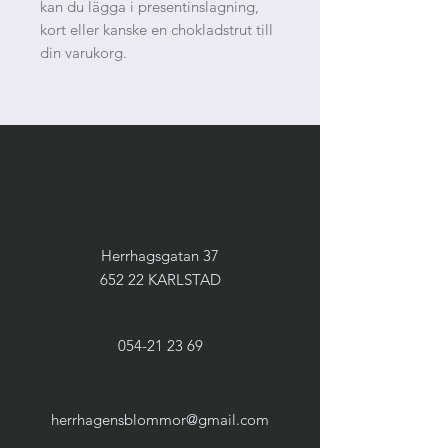
kan du lägga i presentinslagning,
kort eller kanske en chokladstrut till
din varukorg.
Herrhagsgatan 37
652 22 KARLSTAD
054-21 23 69
herrhagensblommor@gmail.com