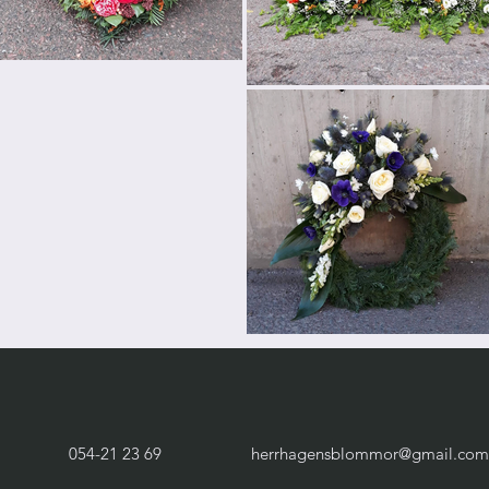
054-21 23 69
herrhagensblommor@gmail.com