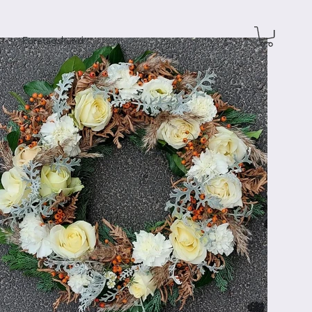
n
Företagskund