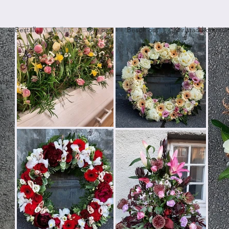
Beställ
Galleri
Om oss
Besök oss
Karlstad kommu