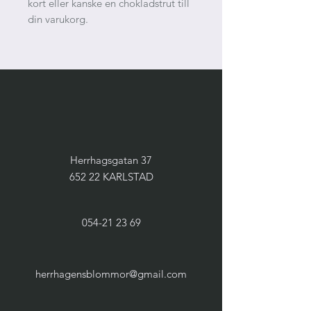
kort eller kanske en chokladstrut till
din varukorg.
Herrhagsgatan 37
652 22 KARLSTAD
054-21 23 69
herrhagensblommor@gmail.com