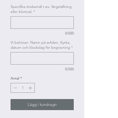
Specifika önskemål t.ex. färgställning
eller blomval.
*
0/500
Vi behöver: Namn på avliden, Kyrka,
datum och klockslag för begravning
*
0/500
Antal
*
Lägg i kundvagn