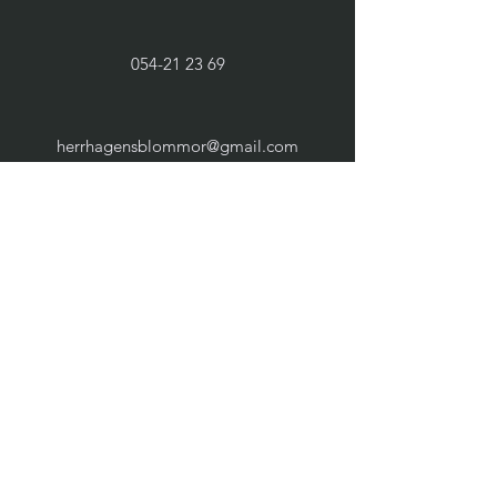
054-21 23 69
herrhagensblommor@gmail.com
Vardagar:
10.00 - 18.00
Lördagar:
11.00 - 14.00
Söndagar: Stängt