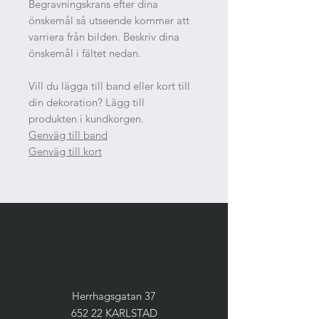
Begravningskrans efter dina
önskemål så utseende kommer att
varriera från bilden. Beskriv dina
önskemål i fältet nedan.
Vill du lägga till band eller kort till
din dekoration? Lägg till
produkten i kundkorgen.
Genväg till band
Genväg till kort
Herrhagsgatan 37
652 22 KARLSTAD